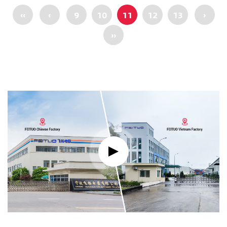
‹‹
‹
9
10
11
12
13
›
››