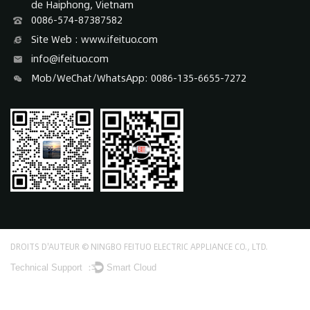
de Haiphong, Vietnam
0086-574-87387582
Site Web : www.ifeituo.com
info@ifeituo.com
Mob/WeChat/WhatsApp: 0086-135-6655-7272
DROITS D'AUTEUR © NINGBO FEITUO ELECTRIC APPLIANCE CO., LTD.
Technical Support ：
Smart Cloud