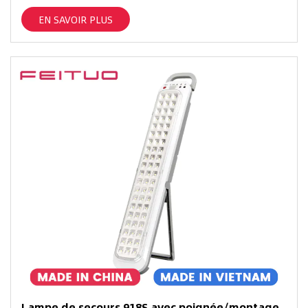
EN SAVOIR PLUS
Lampe de secours 918S avec poignée/montage